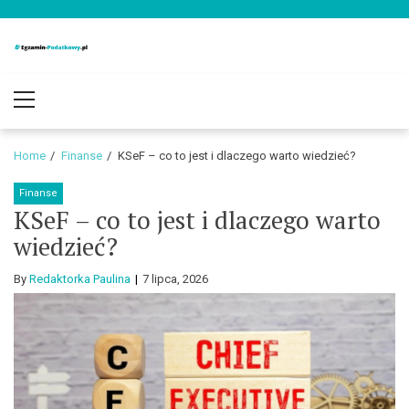
Skip
Skip
to
to
navigation
content
Egzamin-
Blog o podatkach i finansach
Primary
Podatkowy.pl
Menu
Home
Finanse
KSeF – co to jest i dlaczego warto wiedzieć?
Finanse
KSeF – co to jest i dlaczego warto
wiedzieć?
By
Redaktorka Paulina
7 lipca, 2026