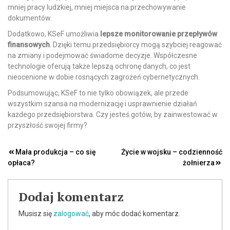
mniej pracy ludzkiej, mniej miejsca na przechowywanie
dokumentów.
Dodatkowo, KSeF umożliwia
lepsze monitorowanie przepływów
finansowych
. Dzięki temu przedsiębiorcy mogą szybciej reagować
na zmiany i podejmować świadome decyzje. Współczesne
technologie oferują także lepszą ochronę danych, co jest
nieocenione w dobie rosnących zagrożeń cybernetycznych.
Podsumowując, KSeF to nie tylko obowiązek, ale przede
wszystkim szansa na modernizację i usprawnienie działań
każdego przedsiębiorstwa. Czy jesteś gotów, by zainwestować w
przyszłość swojej firmy?
Nawigacja
Mała produkcja – co się
Życie w wojsku – codzienność
opłaca?
żołnierza
wpisu
Dodaj komentarz
Musisz się
zalogować
, aby móc dodać komentarz.