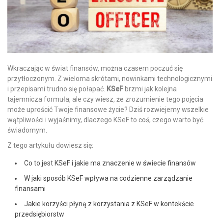
Wkraczając w świat finansów, można czasem poczuć się
przytłoczonym. Z wieloma skrótami, nowinkami technologicznymi
i przepisami trudno się połapać.
KSeF
brzmi jak kolejna
tajemnicza formuła, ale czy wiesz, że zrozumienie tego pojęcia
może uprościć Twoje finansowe życie? Dziś rozwiejemy wszelkie
wątpliwości i wyjaśnimy, dlaczego KSeF to coś, czego warto być
świadomym.
Z tego artykułu dowiesz się:
Co to jest KSeF i jakie ma znaczenie w świecie finansów
W jaki sposób KSeF wpływa na codzienne zarządzanie
finansami
Jakie korzyści płyną z korzystania z KSeF w kontekście
przedsiębiorstw