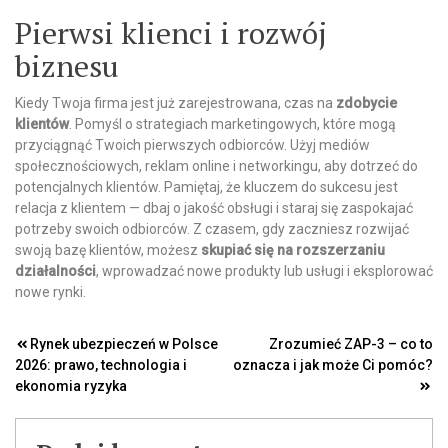
Pierwsi klienci i rozwój
biznesu
Kiedy Twoja firma jest już zarejestrowana, czas na
zdobycie
klientów
. Pomyśl o strategiach marketingowych, które mogą
przyciągnąć Twoich pierwszych odbiorców. Użyj mediów
społecznościowych, reklam online i networkingu, aby dotrzeć do
potencjalnych klientów. Pamiętaj, że kluczem do sukcesu jest
relacja z klientem — dbaj o jakość obsługi i staraj się zaspokajać
potrzeby swoich odbiorców. Z czasem, gdy zaczniesz rozwijać
swoją bazę klientów, możesz
skupiać się na rozszerzaniu
działalności
, wprowadzać nowe produkty lub usługi i eksplorować
nowe rynki.
Nawigacja
Rynek ubezpieczeń w Polsce
Zrozumieć ZAP-3 – co to
2026: prawo, technologia i
oznacza i jak może Ci pomóc?
wpisu
ekonomia ryzyka