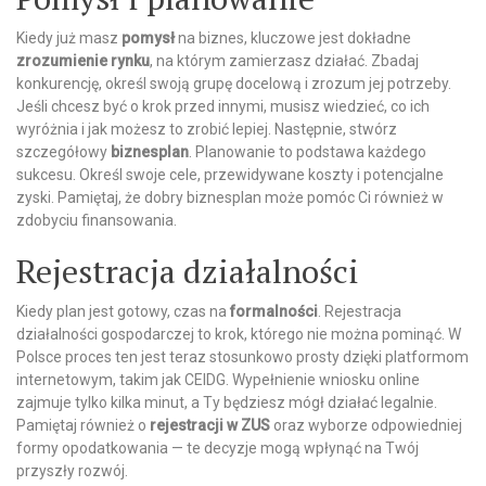
Kiedy już masz
pomysł
na biznes, kluczowe jest dokładne
zrozumienie rynku
, na którym zamierzasz działać. Zbadaj
konkurencję, określ swoją grupę docelową i zrozum jej potrzeby.
Jeśli chcesz być o krok przed innymi, musisz wiedzieć, co ich
wyróżnia i jak możesz to zrobić lepiej. Następnie, stwórz
szczegółowy
biznesplan
. Planowanie to podstawa każdego
sukcesu. Określ swoje cele, przewidywane koszty i potencjalne
zyski. Pamiętaj, że dobry biznesplan może pomóc Ci również w
zdobyciu finansowania.
Rejestracja działalności
Kiedy plan jest gotowy, czas na
formalności
. Rejestracja
działalności gospodarczej to krok, którego nie można pominąć. W
Polsce proces ten jest teraz stosunkowo prosty dzięki platformom
internetowym, takim jak CEIDG. Wypełnienie wniosku online
zajmuje tylko kilka minut, a Ty będziesz mógł działać legalnie.
Pamiętaj również o
rejestracji w ZUS
oraz wyborze odpowiedniej
formy opodatkowania — te decyzje mogą wpłynąć na Twój
przyszły rozwój.