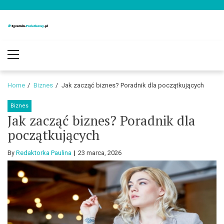
Skip
Skip
to
to
navigation
content
Egzamin-
Blog o podatkach i finansach
Primary
Podatkowy.pl
Menu
Home
Biznes
Jak zacząć biznes? Poradnik dla początkujących
Biznes
Jak zacząć biznes? Poradnik dla
początkujących
By
Redaktorka Paulina
23 marca, 2026