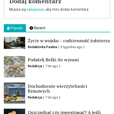
Dodaj komentarz
Musisz się
zalogować
, aby móc dodać komentarz.
Popular
Recent
Życie w wojsku – codzienność żołnierza
Redaktorka Paulina
3 tygodnie ago
Podatek Belki ile wynosi
Redakcja
7 lat ago
Dochodzenie wierzytelności
firmowych
Redakcja
7 lat ago
Oszczędzać czy inwestować? A jeśli