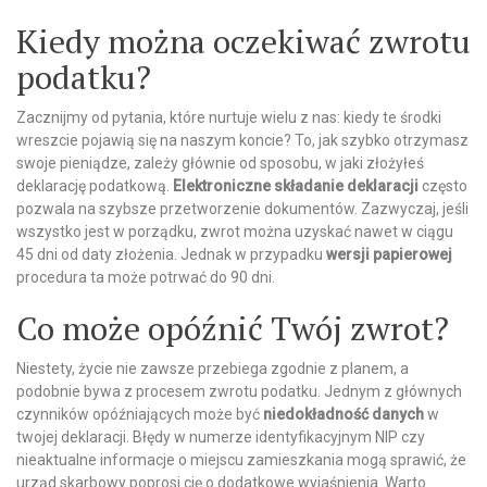
Kiedy można oczekiwać zwrotu
podatku?
Zacznijmy od pytania, które nurtuje wielu z nas: kiedy te środki
wreszcie pojawią się na naszym koncie? To, jak szybko otrzymasz
swoje pieniądze, zależy głównie od sposobu, w jaki złożyłeś
deklarację podatkową.
Elektroniczne składanie deklaracji
często
pozwala na szybsze przetworzenie dokumentów. Zazwyczaj, jeśli
wszystko jest w porządku, zwrot można uzyskać nawet w ciągu
45 dni od daty złożenia. Jednak w przypadku
wersji papierowej
procedura ta może potrwać do 90 dni.
Co może opóźnić Twój zwrot?
Niestety, życie nie zawsze przebiega zgodnie z planem, a
podobnie bywa z procesem zwrotu podatku. Jednym z głównych
czynników opóźniających może być
niedokładność danych
w
twojej deklaracji. Błędy w numerze identyfikacyjnym NIP czy
nieaktualne informacje o miejscu zamieszkania mogą sprawić, że
urząd skarbowy poprosi cię o dodatkowe wyjaśnienia. Warto