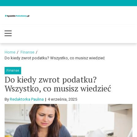
Skip
Skip
to
to
navigation
content
Egzamin-
Blog o podatkach i finansach
Primary
Podatkowy.pl
Menu
Home
Finanse
Do kiedy zwrot podatku? Wszystko, co musisz wiedzieć
Finanse
Do kiedy zwrot podatku?
Wszystko, co musisz wiedzieć
By
Redaktorka Paulina
4 września, 2025