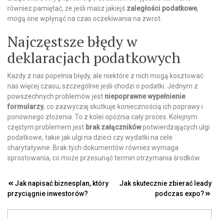
również pamiętać, że jeśli masz jakiejś
zaległości podatkowe
,
mogą one wpłynąć na czas oczekiwania na zwrot.
Najczęstsze błędy w
deklaracjach podatkowych
Każdy z nas popełnia błędy, ale niektóre z nich mogą kosztować
nas więcej czasu, szczególnie jeśli chodzi o podatki. Jednym z
powszechnych problemów jest
niepoprawne wypełnienie
formularzy
, co zazwyczaj skutkuje koniecznością ich poprawy i
ponownego złożenia. To z kolei opóźnia cały proces. Kolejnym
częstym problemem jest
brak załączników
potwierdzających ulgi
podatkowe, takie jak ulgi na dzieci czy wydatki na cele
charytatywne. Brak tych dokumentów również wymaga
sprostowania, co może przesunąć termin otrzymania środków.
Nawigacja
Jak napisać biznesplan, który
Jak skutecznie zbierać leady
przyciągnie inwestorów?
podczas expo?
wpisu