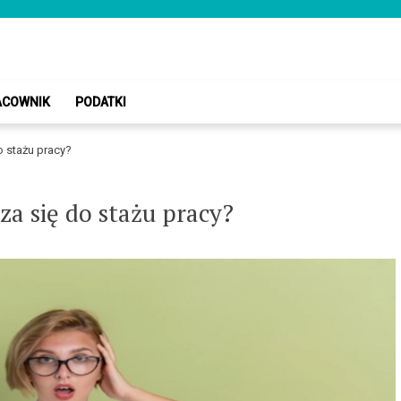
owy.pl
ACOWNIK
PODATKI
 stażu pracy?
a się do stażu pracy?