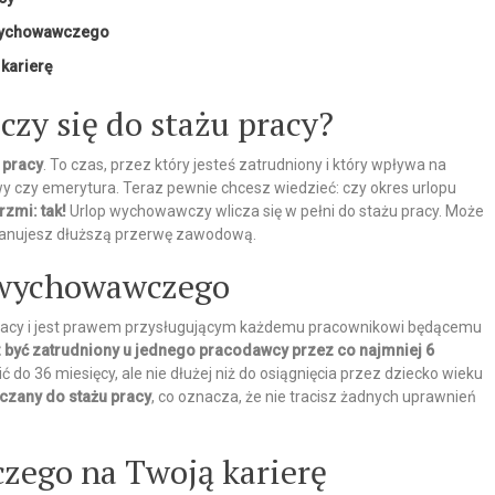
 wychowawczego
karierę
zy się do stażu pracy?
 pracy
. To czas, przez który jesteś zatrudniony i który wpływa na
y czy emerytura. Teraz pewnie chcesz wiedzieć: czy okres urlopu
zmi: tak!
Urlop wychowawczy wlicza się w pełni do stażu pracy. Może
 planujesz dłuższą przerwę zawodową.
 wychowawczego
racy i jest prawem przysługującym każdemu pracownikowi będącemu
z być zatrudniony u jednego pracodawcy przez co najmniej 6
o 36 miesięcy, ale nie dłużej niż do osiągnięcia przez dziecko wieku
liczany do stażu pracy
, co oznacza, że nie tracisz żadnych uprawnień
ego na Twoją karierę