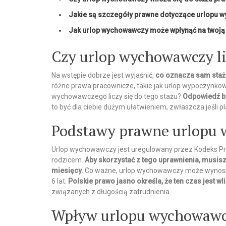
Jakie są szczegóły prawne dotyczące urlopu
Jak urlop wychowawczy może wpłynąć na twoją 
Czy urlop wychowawczy lic
Na wstępie dobrze jest wyjaśnić,
co oznacza sam staż
różne prawa pracownicze, takie jak urlop wypoczynkow
wychowawczego liczy się do tego stażu?
Odpowiedź br
to być dla ciebie dużym ułatwieniem, zwłaszcza jeśli
Podstawy prawne urlopu
Urlop wychowawczy jest uregulowany przez Kodeks P
rodzicem.
Aby skorzystać z tego uprawnienia, musis
miesięcy
. Co ważne, urlop wychowawczy może wynosić d
6 lat.
Polskie prawo jasno określa, że ten czas jest w
związanych z długością zatrudnienia.
Wpływ urlopu wychowawcz