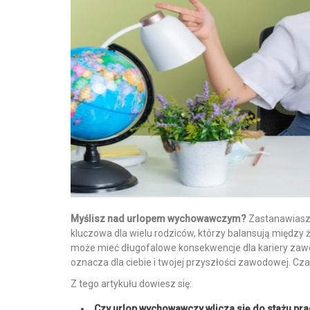
Myślisz nad urlopem wychowawczym?
Zastanawiasz s
kluczowa dla wielu rodziców, którzy balansują międz
może mieć długofalowe konsekwencje dla kariery zawod
oznacza dla ciebie i twojej przyszłości zawodowej. Cza
Z tego artykułu dowiesz się:
Czy urlop wychowawczy wlicza się do stażu pra