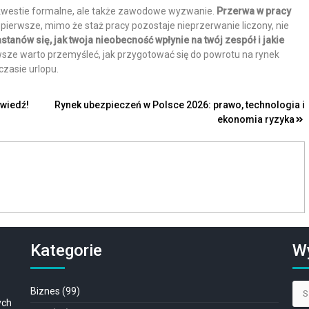
o kwestie formalne, ale także zawodowe wyzwanie.
Przerwa w pracy
o pierwsze, mimo że staż pracy pozostaje nieprzerwanie liczony, nie
stanów się, jak twoja nieobecność wpłynie na twój zespół i jakie
awsze warto przemyśleć, jak przygotować się do powrotu na rynek
zasie urlopu.
wiedź!
Rynek ubezpieczeń w Polsce 2026: prawo, technologia i
ekonomia ryzyka
Kategorie
W
Szu
Biznes
(99)
ych