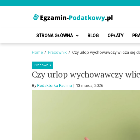
Skip
Skip
to
to
navigation
content
Egzamin-Podatk
Blog o podatkach i finansach
STRONA GŁÓWNA
BLOG
OPŁATY
PR
Home
Pracownik
Czy urlop wychowawczy wlicza się do
Pracownik
Czy urlop wychowawczy wlicz
By
Redaktorka Paulina
13 marca, 2026