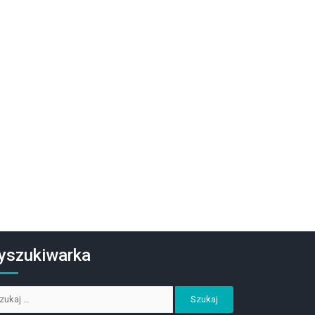
yszukiwarka
kaj: