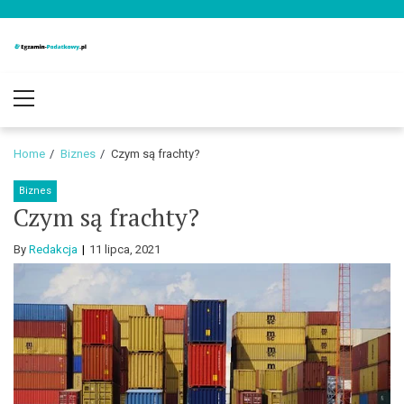
Skip
Skip
to
to
navigation
content
Egzamin-
Blog o podatkach i finansach
Primary
Podatkowy.pl
Menu
Home
Biznes
Czym są frachty?
Biznes
Czym są frachty?
By
Redakcja
11 lipca, 2021