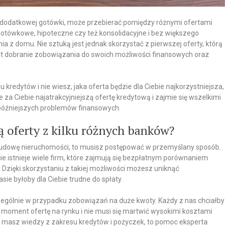
e dodatkowej gotówki, może przebierać pomiędzy różnymi ofertami
gotówkowe, hipoteczne czy też konsolidacyjne i bez większego
z domu. Nie sztuką jest jednak skorzystać z pierwszej oferty, którą
st dobranie zobowiązania do swoich możliwości finansowych oraz
kredytów i nie wiesz, jaka oferta będzie dla Ciebie najkorzystniejsza,
za Ciebie najatrakcyjniejszą ofertę kredytową i zajmie się wszelkimi
późniejszych problemów finansowych.
 oferty z kilku różnych banków?
b budowę nieruchomości, to musisz postępować w przemyślany sposób.
e istnieje wiele firm, które zajmują się bezpłatnym porównaniem
. Dzięki skorzystaniu z takiej możliwości możesz uniknąć
ie byłoby dla Ciebie trudne do spłaty.
zególnie w przypadku zobowiązań na duże kwoty. Każdy z nas chciałby
moment ofertę na rynku i nie musi się martwić wysokimi kosztami
e masz wiedzy z zakresu kredytów i pożyczek, to pomoc eksperta