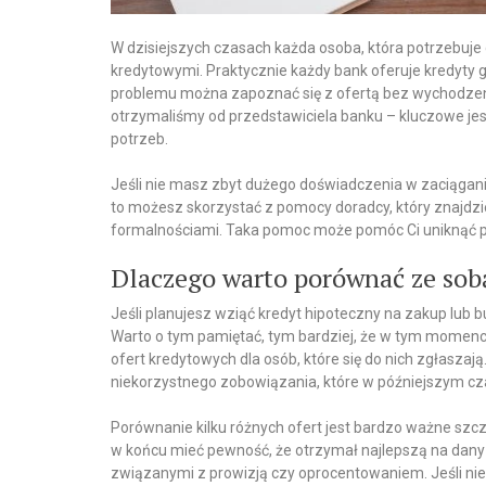
W dzisiejszych czasach każda osoba, która potrzebuj
kredytowymi. Praktycznie każdy bank oferuje kredyty 
problemu można zapoznać się z ofertą bez wychodzenia 
otrzymaliśmy od przedstawiciela banku – kluczowe je
potrzeb.
Jeśli nie masz zbyt dużego doświadczenia w zaciąganiu 
to możesz skorzystać z pomocy doradcy, który znajdzie 
formalnościami. Taka pomoc może pomóc Ci uniknąć 
Dlaczego warto porównać ze sobą
Jeśli planujesz wziąć kredyt hipoteczny na zakup lu
Warto o tym pamiętać, tym bardziej, że w tym momenci
ofert kredytowych dla osób, które się do nich zgłaszają
niekorzystnego zobowiązania, które w późniejszym czas
Porównanie kilku różnych ofert jest bardzo ważne szc
w końcu mieć pewność, że otrzymał najlepszą na dany 
związanymi z prowizją czy oprocentowaniem. Jeśli ni