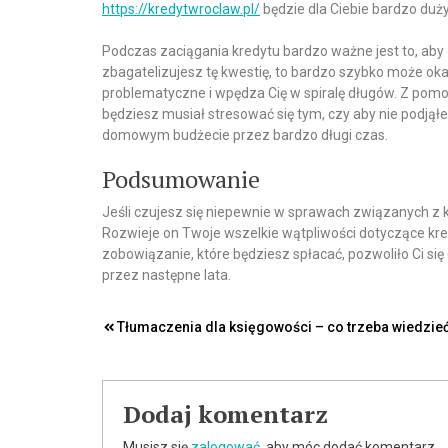
https://kredytwroclaw.pl/
będzie dla Ciebie bardzo duż
Podczas zaciągania kredytu bardzo ważne jest to, aby
zbagatelizujesz tę kwestię, to bardzo szybko może oka
problematyczne i wpędza Cię w spiralę długów. Z pomo
będziesz musiał stresować się tym, czy aby nie podjąłeś
domowym budżecie przez bardzo długi czas.
Podsumowanie
Jeśli czujesz się niepewnie w sprawach związanych z
Rozwieje on Twoje wszelkie wątpliwości dotyczące kred
zobowiązanie, które będziesz spłacać, pozwoliło Ci się
przez następne lata.
Nawigacja
Tłumaczenia dla księgowości – co trzeba wiedzie
wpisu
Dodaj komentarz
Musisz się
zalogować
, aby móc dodać komentarz.