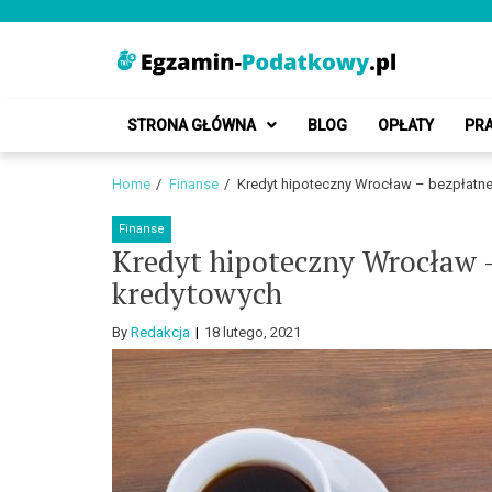
Skip
Skip
to
to
navigation
content
Egzamin-Podatk
Blog o podatkach i finansach
STRONA GŁÓWNA
BLOG
OPŁATY
PR
Home
Finanse
Kredyt hipoteczny Wrocław – bezpłatne
Finanse
Kredyt hipoteczny Wrocław 
kredytowych
By
Redakcja
18 lutego, 2021