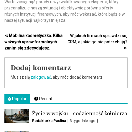
Warto zasięgnąć porady u wykwalifikowanego eksperta, który
przeanalizuje naszą sytuację i obiektywnie porówna oferty
różnych instytucji finansowych, aby móc wskazać, która będzie w
naszej sytuacji najkorzystniejsza.
Nawigacja
Mobilna kosmetyczka. Kilka
W jakich firmach sprawdzi się
ważnych spraw formalnych
CRM, a jakie go nie potrzebują?
wpisu
zanim się zdecydujesz.
Dodaj komentarz
Musisz się
zalogować
, aby móc dodać komentarz.
Popular
Recent
Życie w wojsku – codzienność żołnierza
Redaktorka Paulina
3 tygodnie ago