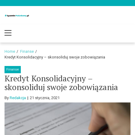
Skip
Skip
to
to
navigation
content
Egzamin-
Blog o podatkach i finansach
Primary
Podatkowy.pl
Menu
Home
Finanse
Kredyt Konsolidacyjny – skonsoliduj swoje zobowiązania
Finanse
Kredyt Konsolidacyjny –
skonsoliduj swoje zobowiązania
By
Redakcja
21 stycznia, 2021