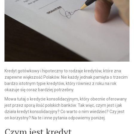
Kredyt gotówkowy i hipoteczny to rodzaje kredytów, które zna
zapewne większość Polaków. Nie każdy jednak pamięta o trzecim
bardzo istotnym typie kredytów, który również z roku na rok
okazuje się coraz bardziej potrzebny.
Mowa tutaj o kredycie konsolidacyjnym, który obecnie oferowany
jest przez sporą ilość polskich banków. Tak więc, czym jest i jak
działa kredyt konsolidacyjny? Co warto o nim wiedzieć? Czy jest
on korzystny? Na te i inne pytania odpowiemy poniżej.
Czym jest kredyt