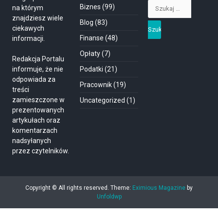
Szukaj:
Biznes
(99)
na którym
znajdziesz wiele
Blog
(83)
ciekawych
Finanse
(48)
informacji.
Opłaty
(7)
Redakcja Portalu
informuje, że nie
Podatki
(21)
odpowiada za
Pracownik
(19)
treści
zamieszczone w
Uncategorized
(1)
prezentowanych
artykułach oraz
komentarzach
nadsyłanych
przez czytelników.
Copyright © All rights reserved.
Theme:
Eximious Magazine
by
Unfoldwp